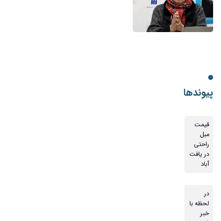
پیوندها
قیمت
مبل
راحتی
در یافت
آباد
در
لحظه با
خبر