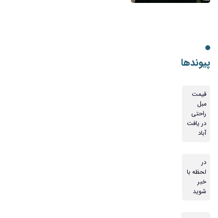
پیوندها
قیمت
مبل
راحتی
در یافت
آباد
در
لحظه با
خبر
شوید