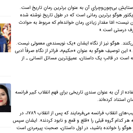
ستایشِ بی‌چون‌وچرایِ آن به عنوان برترین رمانِ تاریخ است.
 ویکتور هوگو برترین رمانی است که در طول تاریخ نوشته شده
نیست؛ امّا مقدار زیادی رمان خوانده‌ام که مربوط به حوادث
رف درستی است.»
کنند. هوگو نیز از نگاه ایشان «یک نویسنده‌ی معمولی نیست.
ین توصیفِ هوگو به عنوان «حکیم»، فراتر از نگاهِ صرفاً ادبی
ه است در قالبِ یک داستان، عمیق‌ترین مسائل انسانی ـ از
اده از آن به عنوان سندی تاریخی برای فهمِ انقلاب کبیر فرانسه
ن استناد کرده‌اند.
در دیدار با دانشجویان در سال ۱۳۹۰، ایشان با اشاره به فرازونشیب‌های انقلاب فرانسه می‌فرمایند که پس از انقلاب ۱۷۸۹، در
 هر کدام گروه قبلی را «قلع و قمع و نابود کردند». ایشان سپس
تور هوگو را خوانده باشید، در اول داستان، صحبت پیرمردی است