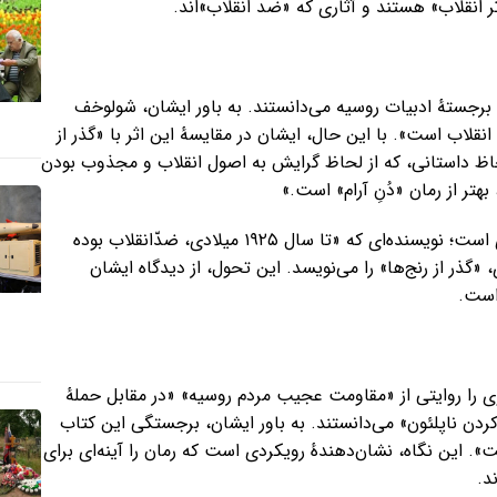
ثر انقلاب» هستند و آثاری که «ضد انقلاب»اند.
 برجستهٔ ادبیات روسیه می‌دانستند. به باور ایشان، شولوخف
نقلاب است». با این حال، ایشان در مقایسهٔ این اثر با «گذر از
حاظ داستانی، که از لحاظ گرایش به اصول انقلاب و مجذوب بودن
تر از رمان «دُنِ آرام» است.»
نکتهٔ جالب توجه از نگاه ایشان، سرنوشت خودِ آلکسی تولستوی است؛ نویسنده‌ای که «تا سال ۱۹۲۵ میلادی، ضدّانقلاب بوده
«گذر از رنج‌ها» را می‌نویسد. این تحول، از دیدگاه ایشان
است.
 را روایتی از «مقاومت عجیب مردم روسیه» «در مقابل حملهٔ
ردن ناپلئون» می‌دانستند. به باور ایشان، برجستگی این کتاب
. این نگاه، نشان‌دهندهٔ رویکردی است که رمان را آینه‌ای برای
د.