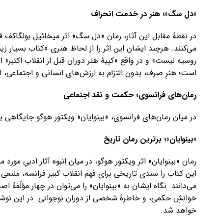
«دل سگ»؛ هنر در خدمت انحراف
در نقطهٔ مقابل این آثار، رمان «دل سگ» اثر میخائیل بولگاکف ق
می‌کنند. هرچند ایشان این اثر را از لحاظ هنری «کتاب بسیار زیبا
روسیه نیست» و در واقع «کپیهٔ هنر دوران قبل از انقلاب اکتبر»
است؛ هنرِ صرف، بدون التزام به ارزش‌های انسانی و اجتماعی، از
رمان‌های فرانسوی؛ حکمت و نقد اجتماعی
در میان رمان‌های فرانسوی، «بینوایان» ویکتور هوگو جایگاهی ب
«بینوایان»؛ برترین رمان تاریخ
رمان «بینوایان» اثر ویکتور هوگو، در میان انبوه آثار ادبیِ مورد
این کتاب را سندی تاریخی برای فهم انقلاب کبیر فرانسه، منبعی
می‌دانند. نگاه ایشان به «بینوایان» را می‌توان در چهار مؤلّفهٔ 
خوانشِ حکمی، و خاطرهٔ شخصی از دوران نوجوانی. در این نوشتار،
خواهد شد.