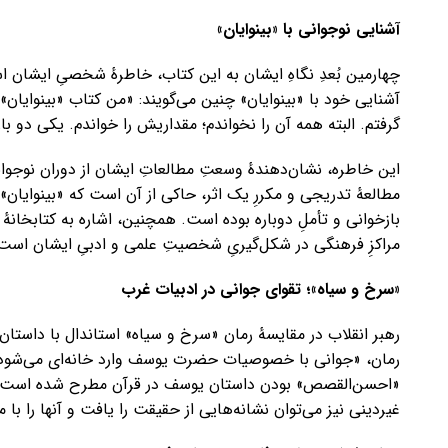
آشنایی نوجوانی با «بینوایان»
چهارمین بُعدِ نگاهِ ایشان به این کتاب، خاطرهٔ شخصیِ ایشان ا
آشنایی خود با «بینوایان» چنین می‌گویند: «من کتاب «بینوایان» ا
گرفتم. البته همه آن را نخواندم؛ مقداریش را خواندم. یکی دو با
این خاطره، نشان‌دهندهٔ وسعتِ مطالعاتِ ایشان از دوران نوجوان
مطالعهٔ تدریجی و مکررِ یک اثر، حاکی از آن است که «بینوایان» 
بازخوانی و تأملِ دوباره بوده است. همچنین، اشاره به کتابخانهٔ
مراکزِ فرهنگی در شکل‌گیریِ شخصیتِ علمی و ادبیِ ایشان است
«سرخ و سیاه»؛ تقوای جوانی در ادبیات غرب
رهبر انقلاب در مقایسهٔ رمان «سرخ و سیاه» استاندال با داست
رمان، «جوانی با خصوصیات حضرت یوسف وارد خانه‌ای می‌شود».
«احسن‌القصص» بودن داستان یوسف در قرآن مطرح شده است. ایش
غیردینی نیز می‌توان نشانه‌هایی از حقیقت را یافت و آنها را با