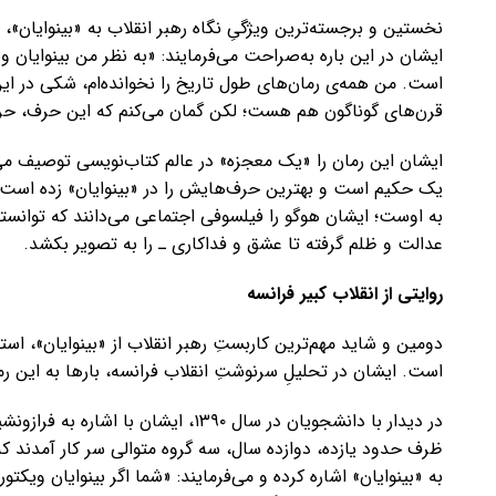
نخستین و برجسته‌ترین ویژگیِ نگاه رهبر انقلاب به «بینوایان»، 
ایشان در این باره به‌صراحت می‌فرمایند: «به نظر من بینوایان
است. من همه‌ی رمان‌های طول تاریخ را نخوانده‌ام، شکی در این 
قرن‌های گوناگون هم هست؛ لکن گمان می‌کنم که این حرف، ح
ایشان این رمان را «یک معجزه» در عالم کتاب‌نویسی توصیف می‌
یک حکیم است و بهترین حرف‌هایش را در «بینوایان» زده است.» ا
به اوست؛ ایشان هوگو را فیلسوفی اجتماعی می‌دانند که توانست
عدالت و ظلم گرفته تا عشق و فداکاری ـ را به تصویر بکشد.
روایتی از انقلاب کبیر فرانسه
دومین و شاید مهم‌ترین کاربستِ رهبر انقلاب از «بینوایان»، استف
است. ایشان در تحلیلِ سرنوشتِ انقلاب فرانسه، بارها به این رما
ظرف حدود یازده، دوازده سال، سه گروه متوالی سر کار آمدند که
به «بینوایان» اشاره کرده و می‌فرمایند: «شما اگر بینوایان ویک