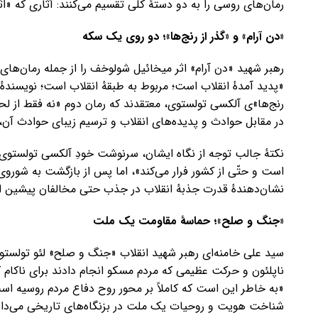
رمان‌های روسی را به دو دستهٔ کلی تقسیم می‌کنند: آثاری که «ا
«دن آرام» و «گذر از رنج‌ها»؛ دو روی یک سکه
رهبر شهید «دن آرام» اثر میخائیل شولوخف را از جمله رمان‌های
«پدید آمدهٔ انقلاب است؛ مربوط به طبقهٔ انقلاب است؛ نویسندهٔ ا
رنج‌ها»ی آلکسی تولستوی، معتقدند که رمان دوم «نه فقط از ل
در مقابل حوادث و پدیده‌های انقلاب و ترسیم زیبای حوادث آن، به
است و حتّی از کشور فرار می‌کند»، اما پس از بازگشت به شوروی، 
نشان‌دهندهٔ قدرت جذبهٔ انقلاب در جذب حتی مخالفان پیشین 
«جنگ و صلح»؛ حماسهٔ مقاومت یک ملت
سید علی خامنه‌ای رهبر شهید انقلاب «جنگ و صلح» لئو تولستوی
ناپلئون و حرکت عظیمی که مردم مسکو انجام دادند برای ناکام ک
«به خاطر این است که کاملاً بر محور روح دفاع مردم روسیه است»
شناخت هویت و روحیات یک ملت در بزنگاه‌های تاریخی می‌دان