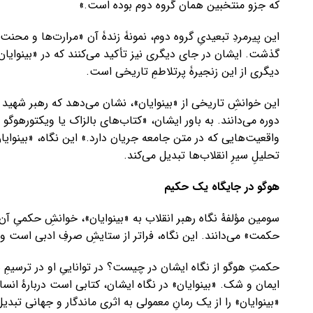
که جزو منتخبین همان گروه دوم بوده است.»
این پیرمردِ تبعیدیِ گروه دوم، نمونۀ زندۀ آن «مرارت‌ها و محن
گذشت. ایشان در جای دیگری نیز تأکید می‌کنند که در «بینوایا
دیگری از این زنجیرۀ پرتلاطمِ تاریخی است.
این خوانشِ تاریخی از «بینوایان»، نشان می‌دهد که رهبر شهید ر
دوره می‌دانند. به باور ایشان، «کتاب‌های بالزاک یا ویکتورهوگو
واقعیت‌هایی که در متن جامعه جریان دارد.» این نگاه، «بینوایا
تحلیلِ سیرِ انقلاب‌ها تبدیل می‌کند.
هوگو در جایگاه یک حکیم
سومین مؤلفهٔ نگاه رهبر انقلاب به «بینوایان»، خوانشِ حکمیِ آن
حکمت» می‌دانند. این نگاه، فراتر از ستایشِ صرفِ ادبی است و ب
حکمتِ هوگو از نگاه ایشان در چیست؟ در تواناییِ او در ترسیمِ 
ایمان و شک. «بینوایان» در نگاه ایشان، کتابی است دربارهٔ ان
«بینوایان» را از یک رمانِ معمولی به اثری ماندگار و جهانی تبدی