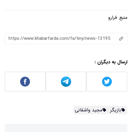
https://www.khabarfarda.com/fa/ti
انی