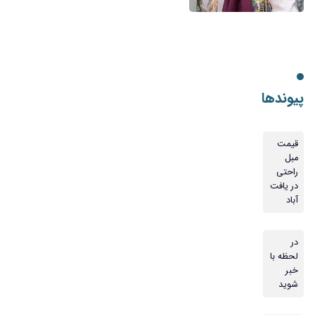
پیوندها
قیمت
مبل
راحتی
در یافت
آباد
در
لحظه با
خبر
شوید