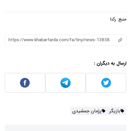
https://www.khabarfarda.com/fa/ti
یدی