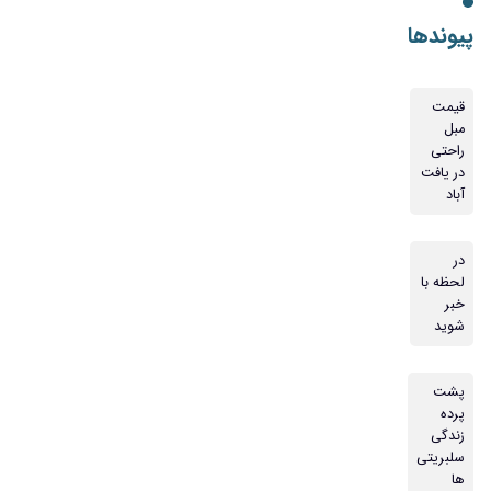
پیوندها
قیمت
مبل
راحتی
در یافت
آباد
در
لحظه با
خبر
شوید
پشت
پرده
زندگی
سلبریتی
ها