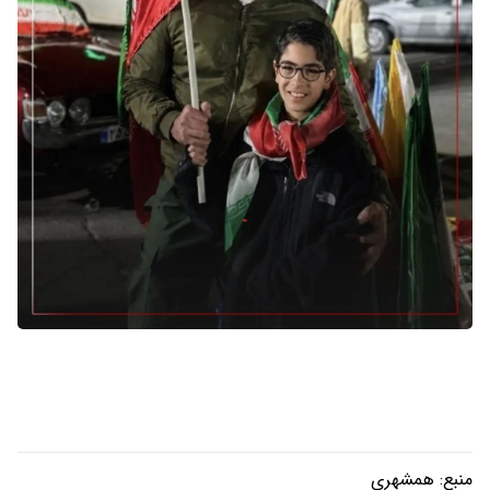
منبع:
همشهری