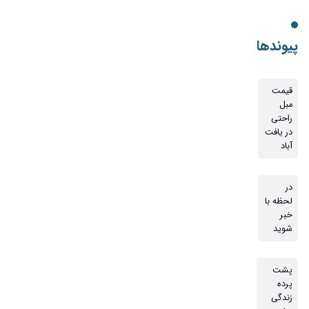
پیوندها
قیمت
مبل
راحتی
در یافت
آباد
در
لحظه با
خبر
شوید
پشت
پرده
زندگی