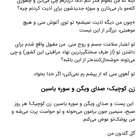
اینه که من بخوام فکر کنم آدما درباره‌م چی می‌گن و چطوری
کله‌مو بار می‌ذارن و سوژه جدیدشون برای اذیت کردنم چیه؟
«چون من دیگه اذیت نمیشم» تو توی آغوش منی و هیچ
موهبتی، بزرگتر از این نیست.
تو اعتبار سلامت جسم و روح منی. من مقبول واقع شدم برای
داشتن تو (از طرف سختگیرترین نهاد مراقبتی این کشور) و چی
می‌تونه خوشحال‌کننده‌تر از این باشه؟
تو آهوی منی که از پیشم رم نمی‌کنی؛ اگر خدا بخواد.
زن کوچیک؛ صدای ویگن و سوره یاسین
این پست و صدای ویگن و سوره یاسین: زن کوچیک! هر روز
صبح، سیمین جون برامون می‌خونه و تو حواست پرت می‌شه و
من پوشک‌تو عوض می‌کنم.
گل گلدون من