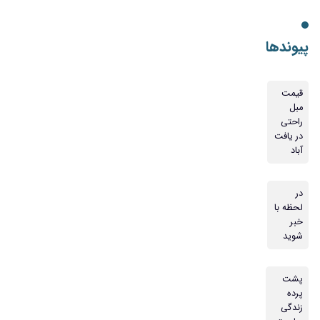
پیوندها
قیمت
مبل
راحتی
در یافت
آباد
در
لحظه با
خبر
شوید
پشت
پرده
زندگی