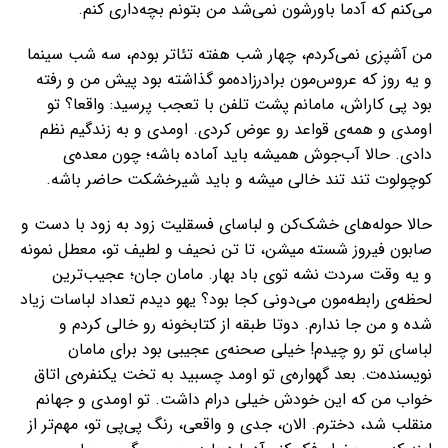
می‌کنم که آدما باورشون نمی‌شد من بتونم بچه‌داری کنم.
من آشپزی نمی‌کردم، چهار شب هفته تئاتر بودم، سه شب سینما
و یه روز که عروس‌مون برادرزاده‌مو گذاشته بود پیش من و رفته
بود پی کاراش، مامانم پشت تلفن با تعجب پرسید: واقعا؟ تو
اومدی و همه‌ی قواعد رو عوض کردی. اومدی و به زندگیم نظم
دادی. حالا آب‌جوش همیشه باید آماده باشه؛ چون معده‌ی
کوچولوت تند تند خالی میشه و باید شیرخشکت حاضر باشه.
حالا حوله‌های خشک‌کن و لباسای فسقلیت زود به زود با دست و
صابون فیروز شسته میشن، تا تن نحیف و لطیف تو، معطل نمونه
و یه وقت سردت نشه توی باد بهار. مامان جان؛ عجیب‌ترین
لحظه‌ی رابطه‌مون می‌دونی کجا بود؟ یهو دیدم تعداد لباسات زیاد
شده و من جا ندارم. دوتا طبقه از کتابخونه رو خالی کردم و
لباسای تو رو چیدم! خیلی صحنه‌ی عجیبی بود برای مامان
نویسنده‌ت. بعد گهواره‌ی تو اومد چسبید به تخت یکنفره‌ی اتاق
خواب من که این خودش خیلی درام داشت. تو اومدی و جهانم
منقلب شد، دخترم. الان، جدی و واقعی، رنگ پی‌پی تو، مهم‌تر از