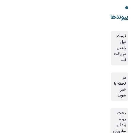
پیوندها
قیمت
مبل
راحتی
در یافت
آباد
در
لحظه با
خبر
شوید
پشت
پرده
زندگی
سلبریتی