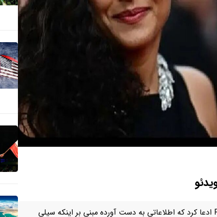
یدئو
فلوریان تاردیف، روزنامه‌نگار فرانسوی، در مصاحبه با رادیو RTL ادعا کرد که اطلاعاتی به دست آورده مبنی بر اینکه سیلی