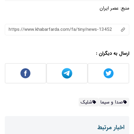
https://www.khabarfarda.com/fa/ti
ک