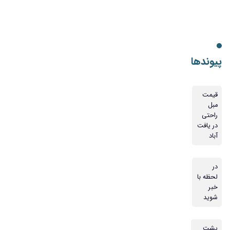
پیوندها
قیمت
مبل
راحتی
در یافت
آباد
در
لحظه با
خبر
شوید
پشت