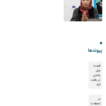
پیوندها
قیمت
مبل
راحتی
در یافت
آباد
در
لحظه با