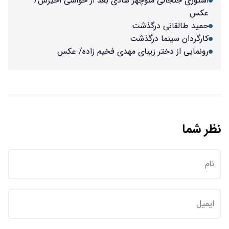
استوری جنجالی منوچهر هادی بعد از حواشی اخیرش/
عکس
حمید طالقانی درگذشت
کارگردان سینما درگذشت
رونمایی از دختر زیبای مهدی فخیم زاده/ عکس
نظر شما