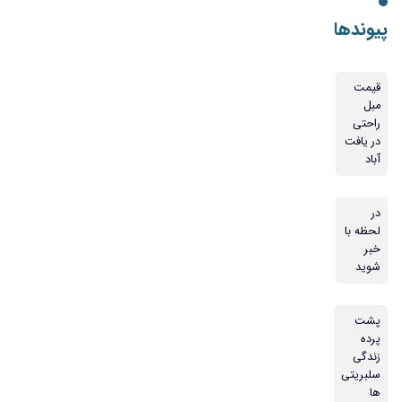
پیوندها
قیمت
مبل
راحتی
در یافت
آباد
در
لحظه با
خبر
شوید
پشت
پرده
زندگی
سلبریتی
ها