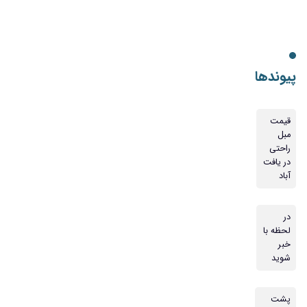
پیوندها
قیمت
مبل
راحتی
در یافت
آباد
در
لحظه با
خبر
شوید
پشت