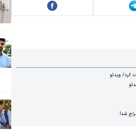
دئو
راج شد!