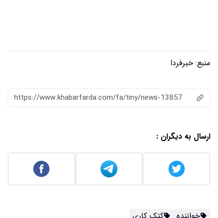
https://www.khabarfarda.com/fa/ti
ی