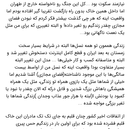
نیازمند سکوت بود ...کل این جنگ رو ناخواسته خارج از طهران
اما داخل همین خاک بدون راه بازگشت تقریبا گیر افتاده بودم اما
واقعیت اینه که هر چی گذشت بیشتر فکر کردم که نبودن فضای
مجازی چقدر زندگیم رو تغیر داده! و البته تغییری که برای من مثل
یک نعمت ناگهانی بود...
زندگی هممون تو همه نسل‌ها البته در شرایط بسیار سخت
زمستان به بعد ایران و قطع کامل اینترنت دستخوش تغییر شد و
البته و متاسفانه کسب و کار خیلی‌ها ... مدل این تغییر البته
بسیار متفاوت بود! واقعیت اینه که نسل من از اواسط بیست
سالگی‌ها با این موجود ناشناخته(فضای مجازی) آشنا شدیم اما
خیلی از شماها مثل یک بازوی همراه تو زندگی، مثل یک همراه
همیشگی باهاش بزرگ شدین و قابل درکه که الان چقدر با نبود یا
کمبود یا بودنش ا(لبته با هزار جور عذاب وجدان )زندگی شماها با
تغیر بزرگی مواجه شده ...
از اتفاقات اخیر کشور چنان قلبم به جای تک تک مادران این خاک
قلبم فشرده شده بود که برای اولین بار در زندگیم حس پیری