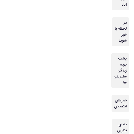
آباد
در
لحظه با
خبر
شوید
پشت
پرده
زندگی
سلبریتی
ها
خبرهای
اقتصادی
دنیای
فناوری