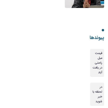
پیوندها
قیمت
مبل
راحتی
در یافت
آباد
در
لحظه با
خبر
شوید