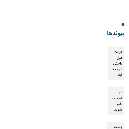
پیوندها
قیمت
مبل
راحتی
در یافت
آباد
در
لحظه با
خبر
شوید
پشت