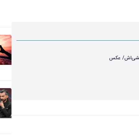
منشی‌اش/ عکس