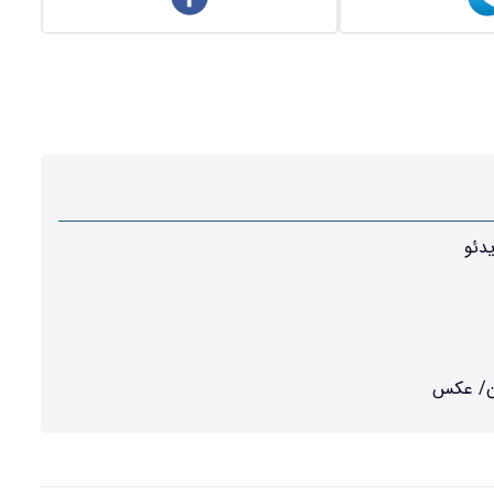
دئو
ان/ عکس