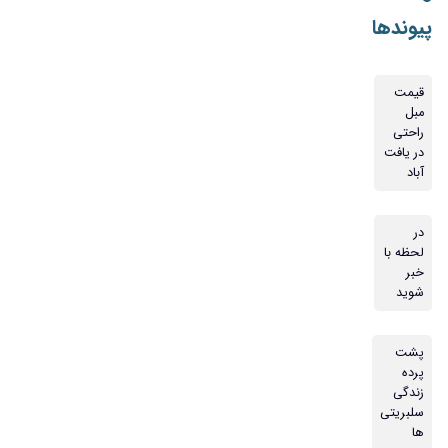
پیوندها
قیمت
مبل
راحتی
در یافت
آباد
در
لحظه با
خبر
شوید
پشت
پرده
زندگی
سلبریتی
ها