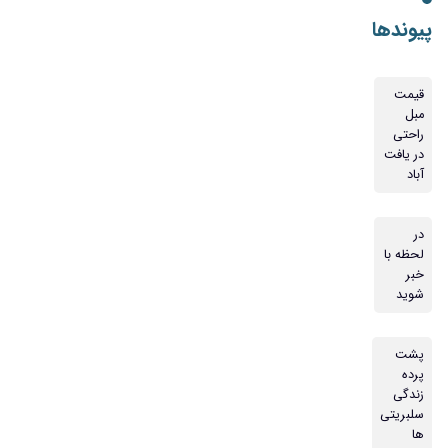
پیوندها
قیمت
مبل
راحتی
در یافت
آباد
در
لحظه با
خبر
شوید
پشت
پرده
زندگی
سلبریتی
ها