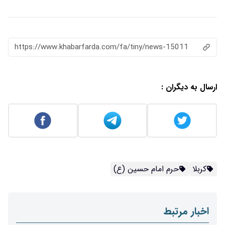
https://www.khabarfarda.com/fa/ti
سین (ع)