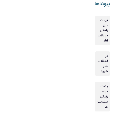
پیوندها
قیمت
مبل
راحتی
در یافت
آباد
در
لحظه با
خبر
شوید
پشت
پرده
زندگی
سلبریتی
ها