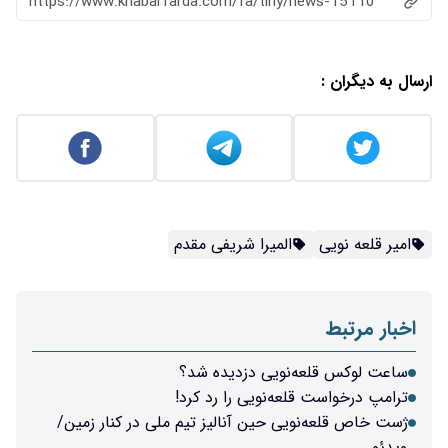
https://www.khabarfarda.com/fa/ti
میرا شریفی مقدم
یی دزدیده شد؟
نویی را رد کرد!
ین آنالیز تیم ملی در کنار زمین/