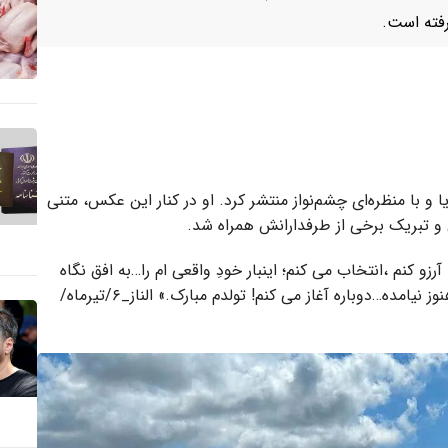
فته است.
ا و با منظره‌ای چشم‌نواز منتشر کرد. او در کنار این عکس، متنی
ش و تبریک برخی از طرفدارانش همراه شد.
و کنم ،انتخاب می کنم؛ اینبار خودِ واقعی ام را…به افق نگاه
می کنم؛ به روبرو، نه برای فرار از گذشته ،برای استقبال از آنچه هنوز نیامده…دوباره آغاز می کنم! تولدم مبارک.» الناز_۶/تیرماه/