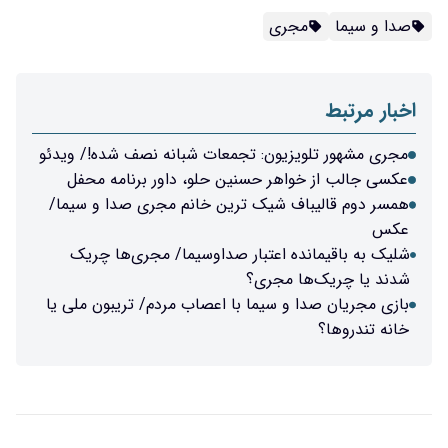
ی
ون: تجمعات شبانه نصف شده!/ ویدئو
 حسنین حلو، داور برنامه محفل
شیک ترین خانم مجری صدا و سیما/
اعتبار صداوسیما/ مجری‌ها چریک
جری؟
یما با اعصاب مردم/ تریبون ملی یا