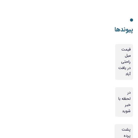
پیوندها
قیمت
مبل
راحتی
در یافت
آباد
در
لحظه با
خبر
شوید
پشت
پرده