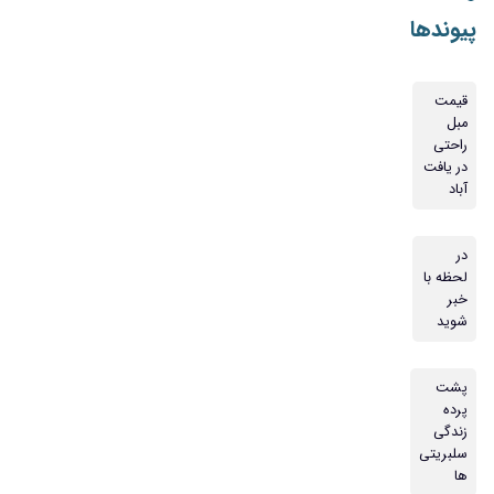
پیوندها
قیمت
مبل
راحتی
در یافت
آباد
در
لحظه با
خبر
شوید
پشت
پرده
زندگی
سلبریتی
ها