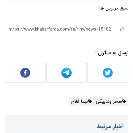
https://www.khabarfarda.com/fa/ti
ا فلاح