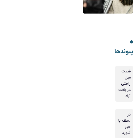
پیوندها
قیمت
مبل
راحتی
در یافت
آباد
در
لحظه با
خبر
شوید