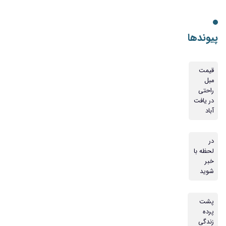
پیوندها
قیمت
مبل
راحتی
در یافت
آباد
در
لحظه با
خبر
شوید
پشت
پرده
زندگی