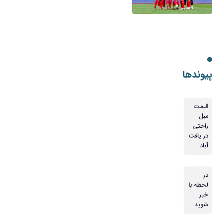
پیوندها
قیمت
مبل
راحتی
در یافت
آباد
در
لحظه با
خبر
شوید