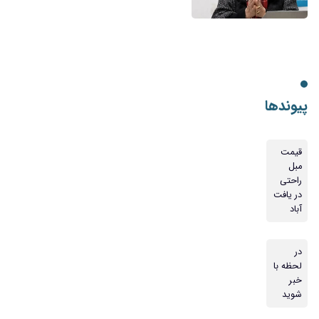
پیوندها
قیمت
مبل
راحتی
در یافت
آباد
در
لحظه با
خبر
شوید