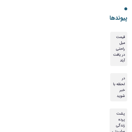
پیوندها
قیمت
مبل
راحتی
در یافت
آباد
در
لحظه با
خبر
شوید
پشت
پرده
زندگی
سلبریتی