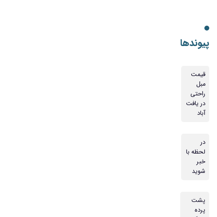
پیوندها
قیمت
مبل
راحتی
در یافت
آباد
در
لحظه با
خبر
شوید
پشت
پرده