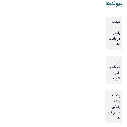
پیوندها
قیمت
مبل
راحتی
در یافت
آباد
در
لحظه با
خبر
شوید
پشت
پرده
زندگی
سلبریتی
ها