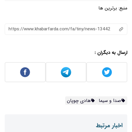
https://www.khabarfarda.com/fa/ti
 چوپان