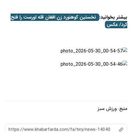
بیشتر بخوانید:
نخستین کوهنورد زن افغان قله اورست را فتح
کرد/ عکس
منبع:
ورزش سبز
https://www.khabarfarda.com/fa/tiny/news-14040