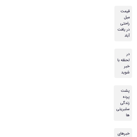
قیمت
مبل
راحتی
در یافت
آباد
در
لحظه با
خبر
شوید
پشت
پرده
زندگی
سلبریتی
ها
خبرهای