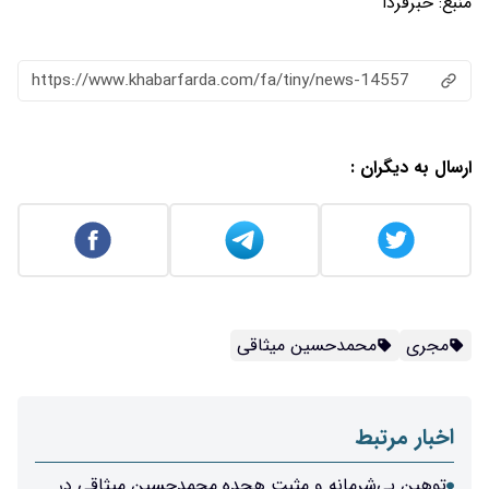
منبع:
خبرفردا
https://www.khabarfarda.com/fa/tiny/news-14557
ارسال به دیگران :
مجری
محمدحسین میثاقی
اخبار مرتبط
توهین بی‌شرمانه و مثبت هجده محمدحسین میثاقی در