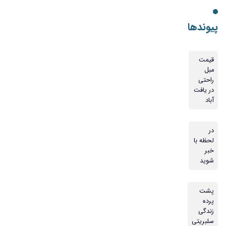
پیوندها
قیمت
مبل
راحتی
در یافت
آباد
در
لحظه با
خبر
شوید
پشت
پرده
زندگی
سلبریتی