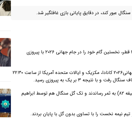
گال عبور کند، در دقایق پایانی بازی غافلگیر شد.
قهرمان جام جهانی ۲۰۱۸ روسیه و نایب قهرمان جام جهانی ۲۰۲۲ قطر، نخستین گام خود را در جام جهانی ۲۰۲۶ با پیروزی
تیم ملی فرانسه در چهارجوب دیدارهای دور اول از گروه I جام جهانی۲۰۲۶ کانادا، مکزیک و ایالات متحده آمریکا از ساعت ۲۲:۳۰
 نتیجه ۳ بر یک به پیروزی رسید.
گل‌های فرانسه را کیلیان امباپه (دقایق ۶۶ و ۶+۹۰) و بارکولا (دقیقه ۸۲) به ثمر رساندند و تک گل سنگال هم توسط ابراهیم
تیم نیمه نخست را با تساوی بدون گل با پایان بردند.