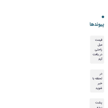
پیوندها
قیمت
مبل
راحتی
در یافت
آباد
در
لحظه با
خبر
شوید
پشت
پرده