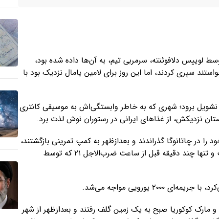
وسط لوییس دلافوئنته، سرمربی تیم، به آن‌ها داده شده بود،
واستند سپری کردند، اما این روز برای لامین یامال نزدیک بود با
ر نشویل برود؛ شهری که به خاطر وابستگی‌اش به موسیقی کانتری
ا در چاتانوگا گذراندند و بعدازظهر به کمپ تمرینی بازگشتند،
بازیکن بارسلونا یک مسیر دو ساعته با ماشین را پیش رو داشت و تنها چند دقیقه قبل از ساعت ضرب‌الاجل ۲۱ که توسط
۲۰ یورویی مواجه می‌شد.
 و مارک کوکوریا صبح به یک زمین گلف رفتند و بعدازظهر از شهر