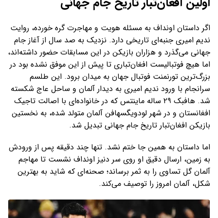
اولین افغان‌تبار تاریخ جام جهانی
اگر داستان اونداف به مسئله هویت و مهاجرت گره خورده، روایت
ندیم امیری جنبه‌ای تاریخی دارد. نزدیک به صد سال از آغاز جام
جهانی می‌گذرد و هزاران بازیکن در این مسابقات حضور داشته‌اند،
اما هیچ فوتبالیست افغان‌تباری تا پیش از این موفق نشده بود در
بزرگ‌ترین تورنمنت فوتبال جهان به میدان برود. این طلسم
سرانجام با ورود ندیم امیری به دیدار آلمان و ساحل عاج شکسته
شد. هافبک ۲۹ ساله ماینتس که در خانواده‌ای با اصالت تاجیک
افغانستان و در شهر لودویگسهافن آلمان متولد شده، به نخستین
بازیکن افغان‌تبار تاریخ جام جهانی تبدیل شد.
اما داستان به همین جا ختم نشد. تنها چند دقیقه پس از ورودش
به زمین، ارسال دقیق او روی سر دنیز اونداف نشست تا مهاجم
آلمان گل تساوی را به ثمر برساند؛ صحنه‌ای که شاید به بهترین
شکل، آلمان امروز را توصیف می‌کند.