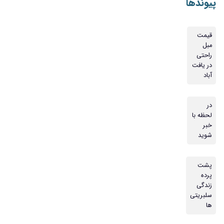
پیوندها
قیمت
مبل
راحتی
در یافت
آباد
در
لحظه با
خبر
شوید
پشت
پرده
زندگی
سلبریتی
ها