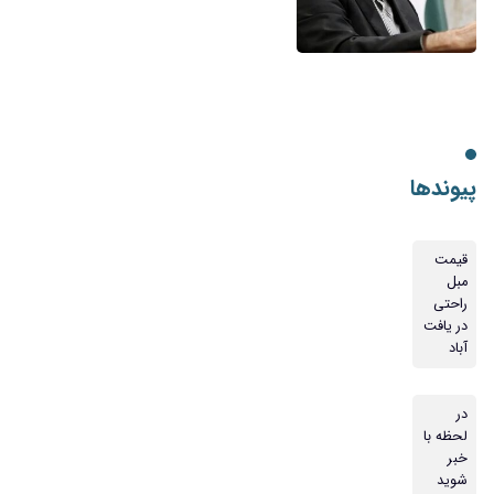
پیوندها
قیمت
مبل
راحتی
در یافت
آباد
در
لحظه با
خبر
شوید